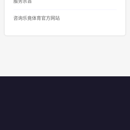
服务宗旨
咨询乐竟体育官方网站