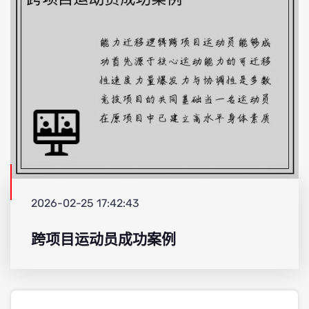
2026-02-25 17:42:43
跨项目运动员成功案例