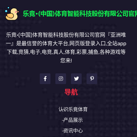
乐竟·(中国)体育智能科技股份有限公司官网『亚洲唯
一』是最信誉的体育大平台,网页版登录入口,全站app
下载,竞猜,电子,电竞,真人,体育,彩票,捕鱼,各种游戏等
您来!
导航
认识乐竟体育
产品展示
资讯中心