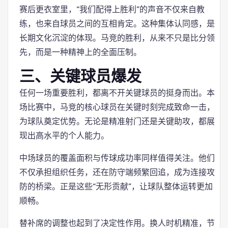
赛后更衣室里，“我们配得上胜利”的声音不仅来自教
练，也来自球员之间的互相肯定。这种集体认同感，是
长期文化沉淀的体现。马竞的胜利，从来不只是比分领
先，而是一种精神上的全面压制。
三、关键球员爆发
任何一场重要胜利，都离不开关键球员的挺身而出。本
场比赛中，马竞的核心球员在关键时刻完成致命一击，
为球队奠定优势。无论是精准射门还是关键助攻，都展
现出高水平的个人能力。
中场球员的覆盖面积与传球成功率同样值得关注。他们
不仅承担组织任务，还在防守端频繁回追，成为连接攻
防的桥梁。正是这些“无形贡献”，让球队整体运转更加
顺畅。
替补席的调整也起到了决定性作用。换人时机精准，节