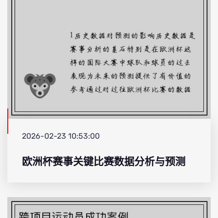
2026-02-23 10:53:00
欧洲杯赛事关键比赛数据分析与预测