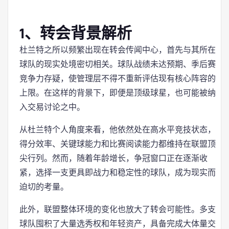
1、转会背景解析
杜兰特之所以频繁出现在转会传闻中心，首先与其所在
球队的现实处境密切相关。球队战绩未达预期、季后赛
竞争力存疑，使管理层不得不重新评估现有核心阵容的
上限。在这样的背景下，即便是顶级球星，也可能被纳
入交易讨论之中。
从杜兰特个人角度来看，他依然处在高水平竞技状态，
得分效率、关键球能力和比赛阅读能力都维持在联盟顶
尖行列。然而，随着年龄增长，争冠窗口正在逐渐收
紧，选择一支更具即战力和稳定性的球队，成为现实而
迫切的考量。
此外，联盟整体环境的变化也放大了转会可能性。多支
球队囤积了大量选秀权和年轻资产，具备完成大体量交