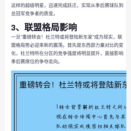
这样的超级明星，迅速完成跃迁，实现从季后赛球队到
总冠军竞争者的质变。
3、联盟格局影响
一旦“重磅转会！杜兰特或将登陆新东家”成为现实，联
盟格局势必迎来新的震荡。首先是东西部力量对比的变
化，杜兰特所在分区的竞争强度将明显提升，直接影响
季后赛席位的争夺走向。