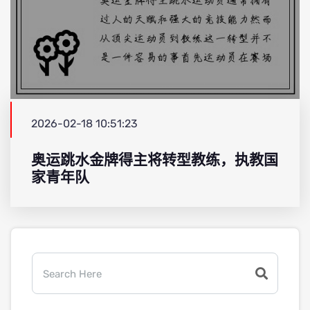
2026-02-18 10:51:23
奥运跳水金牌得主将转型教练，执教国
家青年队