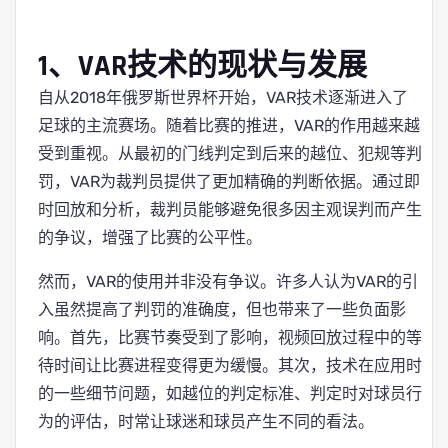
1、VAR技术的现状与发展
自从2018年俄罗斯世界杯开始，VAR技术逐渐进入了
足球的主流赛场。随着比赛的推进，VAR的作用越来越
受到重视。从最初的门线判定到后来的越位、犯规等判
罚，VAR为裁判员提供了更加精确的判断依据。通过即
时回放和分析，裁判员能够避免很多因主观误判而产生
的争议，增强了比赛的公平性。
然而，VAR的使用并非没有争议。许多人认为VAR的引
入虽然提高了判罚的准确度，但也带来了一些负面影
响。首先，比赛节奏受到了影响，视频回放过程中的等
待时间让比赛进程变得更为缓慢。其次，技术在应用时
的一些细节问题，如越位的判定标准、判定时对球员行
为的评估，时常让球迷和球员产生不同的看法。