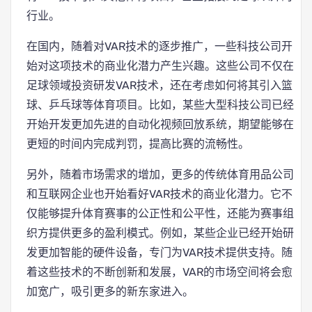
行业。
在国内，随着对VAR技术的逐步推广，一些科技公司开
始对这项技术的商业化潜力产生兴趣。这些公司不仅在
足球领域投资研发VAR技术，还在考虑如何将其引入篮
球、乒乓球等体育项目。比如，某些大型科技公司已经
开始开发更加先进的自动化视频回放系统，期望能够在
更短的时间内完成判罚，提高比赛的流畅性。
另外，随着市场需求的增加，更多的传统体育用品公司
和互联网企业也开始看好VAR技术的商业化潜力。它不
仅能够提升体育赛事的公正性和公平性，还能为赛事组
织方提供更多的盈利模式。例如，某些企业已经开始研
发更加智能的硬件设备，专门为VAR技术提供支持。随
着这些技术的不断创新和发展，VAR的市场空间将会愈
加宽广，吸引更多的新东家进入。