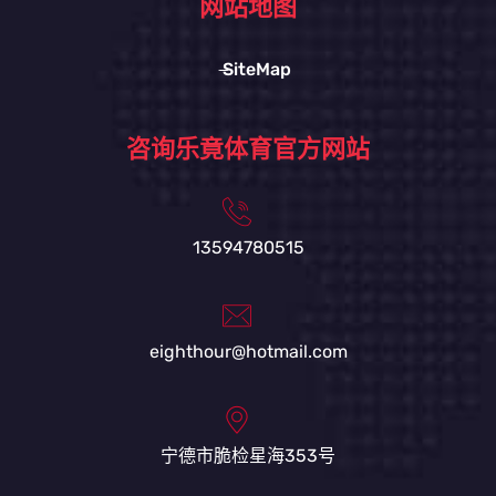
网站地图
SiteMap
咨询乐竟体育官方网站
13594780515
eighthour@hotmail.com
宁德市脆检星海353号