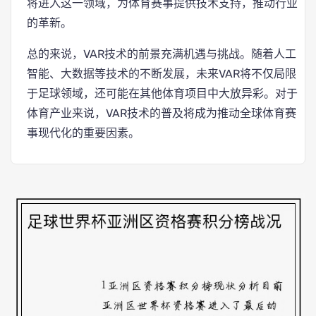
将进入这一领域，为体育赛事提供技术支持，推动行业
的革新。
总的来说，VAR技术的前景充满机遇与挑战。随着人工
智能、大数据等技术的不断发展，未来VAR将不仅局限
于足球领域，还可能在其他体育项目中大放异彩。对于
体育产业来说，VAR技术的普及将成为推动全球体育赛
事现代化的重要因素。