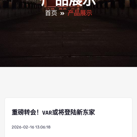
产品展示
首页
产品展示
重磅转会！VAR或将登陆新东家
2026-02-16 13:06:18