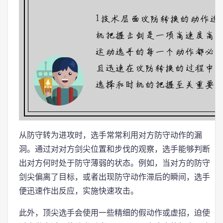
从防守转为进攻时，选手常常利用对方防守动作的漏
洞。通过对对方剑尖位置和步伐的观察，选手能够判断
出对方何时处于防守薄弱的状态。例如，当对方的防守
剑尖偏离了目标，或者出现防守动作滞后的瞬间，选手
便迅速作出反应，实施快速攻击。
此外，顶尖选手会使用一些精细的假动作或虚招，迫使