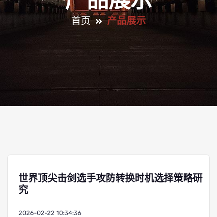
产品展示
首页
产品展示
世界顶尖击剑选手攻防转换时机选择策略研
究
2026-02-22 10:34:36