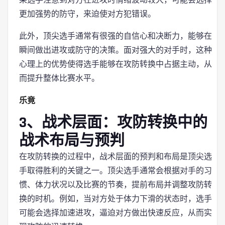
更加强势的防守，来迫使对方犯错误。
此外，顶尖选手通常有很强的自信心和决断力，能够在
瞬间做出进攻或防守的决策。面对强大的对手时，这种
心理上的优势使得选手能够在攻防转换中占据主动，从
而提升整体比赛水平。
乐竟
3、战术层面：攻防转换中的
战术布局与预判
在攻防转换的过程中，战术层面的预判和布局是顶尖选
手取得胜利的关键之一。顶尖选手通常会根据对手的习
惯、体力状况以及比赛的节奏，提前布局并调整攻防转
换的时机。例如，当对方处于体力下滑的状态时，选手
可能会选择加速进攻，逼迫对方做出快速反应，从而实