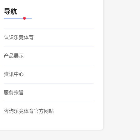
导航
认识乐竟体育
产品展示
资讯中心
服务宗旨
咨询乐竟体育官方网站