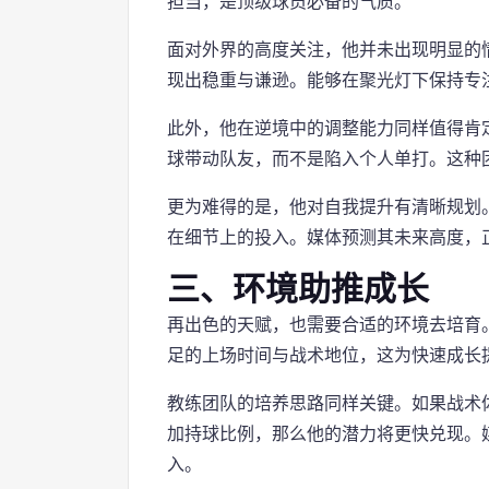
担当，是顶级球员必备的气质。
面对外界的高度关注，他并未出现明显的
现出稳重与谦逊。能够在聚光灯下保持专
此外，他在逆境中的调整能力同样值得肯
球带动队友，而不是陷入个人单打。这种
更为难得的是，他对自我提升有清晰规划
在细节上的投入。媒体预测其未来高度，
三、环境助推成长
再出色的天赋，也需要合适的环境去培育
足的上场时间与战术地位，这为快速成长
教练团队的培养思路同样关键。如果战术
加持球比例，那么他的潜力将更快兑现。
入。