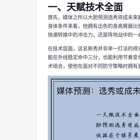
一、天赋技术全面
首先，媒体之所以大胆预测选秀将成未来
身体条件来看，他拥有出色的身高臂展比
快速转换中的冲击力，还是阵地战中的一
在技术层面，这名新秀并非单一打法的得
能在外线稳定命中三分，也能利用节奏变
术组合，使他在面对不同防守策略时拥有