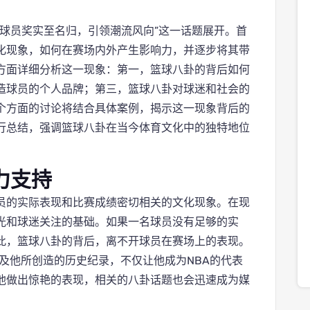
球员奖实至名归，引领潮流风向”这一话题展开。首
化现象，如何在赛场内外产生影响力，并逐步将其带
方面详细分析这一现象：第一，篮球八卦的背后如何
造球员的个人品牌；第三，篮球八卦对球迷和社会的
个方面的讨论将结合具体案例，揭示这一现象背后的
行总结，强调篮球八卦在当今体育文化中的独特地位
力支持
员的实际表现和比赛成绩密切相关的文化现象。在现
光和球迷关注的基础。如果一名球员没有足够的实
此，篮球八卦的背后，离不开球员在赛场上的表现。
及他所创造的历史纪录，不仅让他成为NBA的代表
他做出惊艳的表现，相关的八卦话题也会迅速成为媒