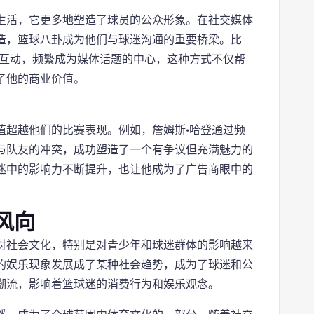
生活，它更多地塑造了球员的公众形象。在社交媒体
造，篮球八卦成为他们与球迷沟通的重要桥梁。比
的互动，频繁成为媒体话题的中心，这种方式不仅帮
了他的商业价值。
值超越他们的比赛表现。例如，詹姆斯·哈登通过频
与队友的冲突，成功塑造了一个有争议但充满魅力的
迷中的影响力不断提升，也让他成为了广告商眼中的
风向
对社会文化，特别是对青少年和球迷群体的影响越来
的娱乐现象发展成了某种社会趋势，成为了球迷和公
潮流，影响着篮球迷的消费行为和娱乐观念。