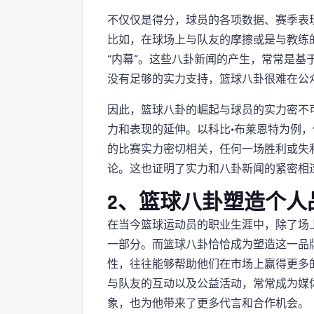
不仅仅是得分，球员的各项数据、赛季表
比如，在球场上与队友的摩擦或是与教练
“内幕”。这些八卦新闻的产生，常常是基
没有足够的实力支持，篮球八卦很难在公
因此，篮球八卦的崛起与球员的实力密不
力和表现的延伸。以科比·布莱恩特为例
的比赛实力密切相关，任何一场胜利或失
论。这也证明了实力和八卦新闻的紧密相
2、篮球八卦塑造个人
在当今篮球运动员的职业生涯中，除了场
一部分。而篮球八卦恰恰成为塑造这一品
性，往往能够帮助他们在市场上赢得更多
与队友的互动以及公益活动，常常成为媒
象，也为他带来了更多代言和合作机会。