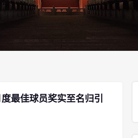
月度最佳球员奖实至名归引