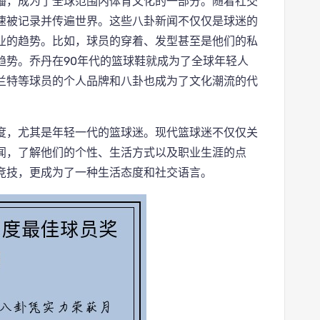
播，成为了全球范围内体育文化的一部分。随着社交
速被记录并传遍世界。这些八卦新闻不仅仅是球迷的
业的趋势。比如，球员的穿着、发型甚至是他们的私
趋势。乔丹在90年代的篮球鞋就成为了全球年轻人
兰特等球员的个人品牌和八卦也成为了文化潮流的代
度，尤其是年轻一代的篮球迷。现代篮球迷不仅仅关
闻，了解他们的个性、生活方式以及职业生涯的点
竞技，更成为了一种生活态度和社交语言。