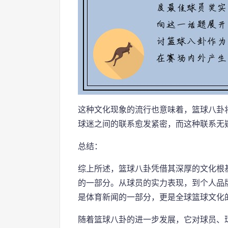
这种文化现象的流行也意味着，篮球八卦
球迷之间的联系愈发紧密，而这种联系无
总结：
综上所述，篮球八卦凭借其深厚的文化根
的一部分。从球员的实力表现，到个人品
是体育新闻的一部分，更是全球篮球文化
随着篮球八卦的进一步发展，它对球员、