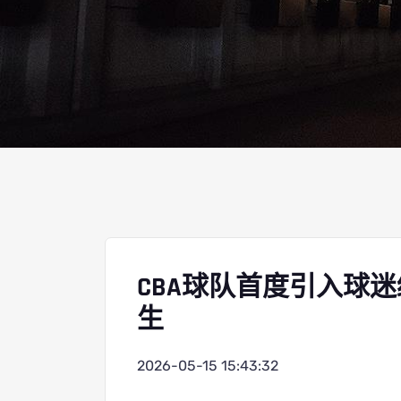
CBA球队首度引入球
生
2026-05-15 15:43:32