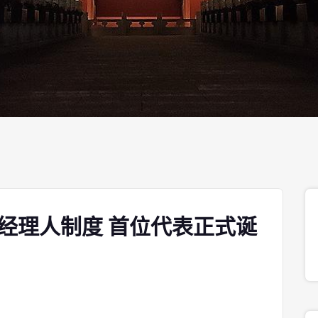
迷经理人制度 首位代表正式诞