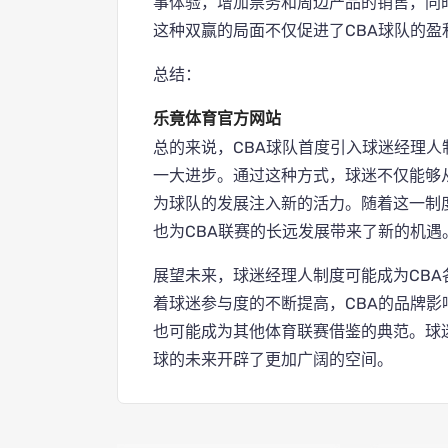
事体验，增加票务和周边产品的销售，同
这种双赢的局面不仅促进了CBA球队的盈
总结：
乐竟体育官方网站
总的来说，CBA球队首度引入球迷经理
一大进步。通过这种方式，球迷不仅能够
为球队的发展注入新的活力。随着这一制
也为CBA联赛的长远发展带来了新的机遇
展望未来，球迷经理人制度可能成为CB
着球迷参与度的不断提高，CBA的品牌
也可能成为其他体育联赛借鉴的典范。球
球的未来开辟了更加广阔的空间。