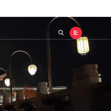
服务宗旨
咨询乐竟体育官方网站