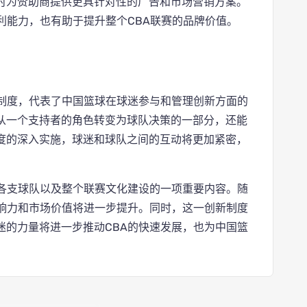
时为赞助商提供更具针对性的广告和市场营销方案。
利能力，也有助于提升整个CBA联赛的品牌价值。
人制度，代表了中国篮球在球迷参与和管理创新方面的
从一个支持者的角色转变为球队决策的一部分，还能
度的深入实施，球迷和球队之间的互动将更加紧密，
。
A各支球队以及整个联赛文化建设的一项重要内容。随
影响力和市场价值将进一步提升。同时，这一创新制度
迷的力量将进一步推动CBA的快速发展，也为中国篮