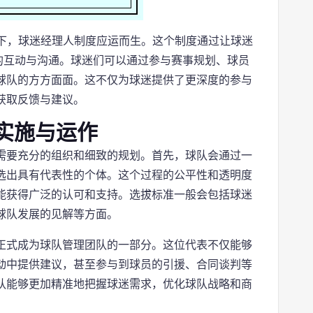
动下，球迷经理人制度应运而生。这个制度通过让球迷
的互动与沟通。球迷们可以通过参与赛事规划、球员
球队的方方面面。这不仅为球迷提供了更深度的参与
获取反馈与建议。
实施与运作
需要充分的组织和细致的规划。首先，球队会通过一
选出具有代表性的个体。这个过程的公平性和透明度
能获得广泛的认可和支持。选拔标准一般会包括球迷
球队发展的见解等方面。
正式成为球队管理团队的一部分。这位代表不仅能够
动中提供建议，甚至参与到球员的引援、合同谈判等
队能够更加精准地把握球迷需求，优化球队战略和商