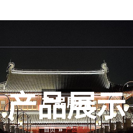
公司首页
认识乐竟体育
产品展示
资讯中心
产品展示
首页
产品展示